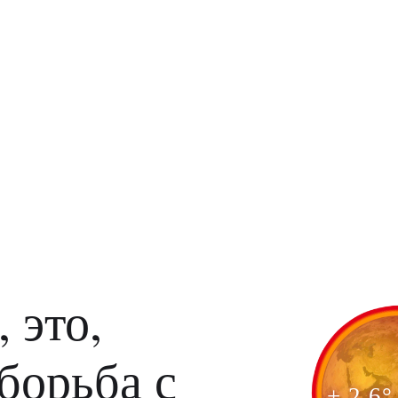
 это,
 борьба с
+ 2.6°