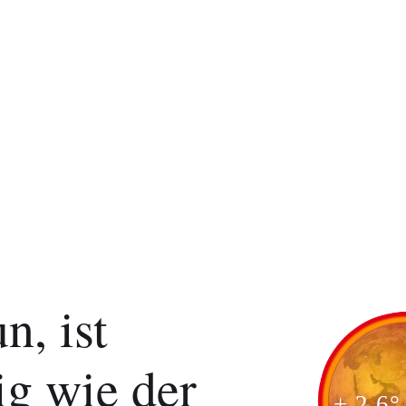
n, ist
ig wie der
+ 2.6°